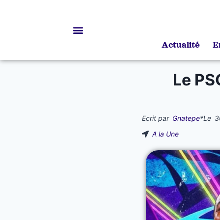
Actualité
E
Bourses d’études
Le PS
Ecrit par
Gnatepe
*
Le
3
A la Une