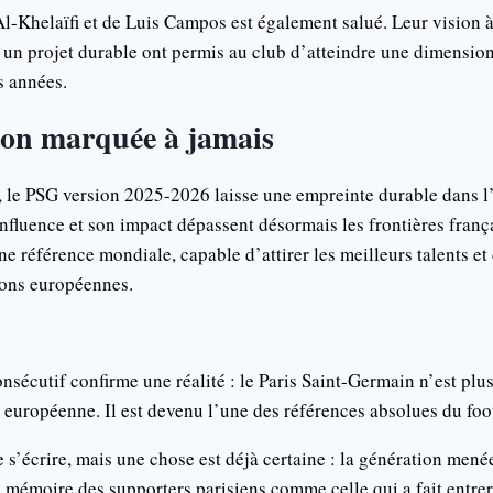
Al-Khelaïfi et de Luis Campos est également salué. Leur vision à
e un projet durable ont permis au club d’atteindre une dimensio
s années.
ion marquée à jamais
 le PSG version 2025-2026 laisse une empreinte durable dans l’h
influence et son impact dépassent désormais les frontières franç
e référence mondiale, capable d’attirer les meilleurs talents et 
ions européennes.
sécutif confirme une réalité : le Paris Saint-Germain n’est plu
e européenne. Il est devenu l’une des références absolues du foo
e s’écrire, mais une chose est déjà certaine : la génération men
a mémoire des supporters parisiens comme celle qui a fait entrer