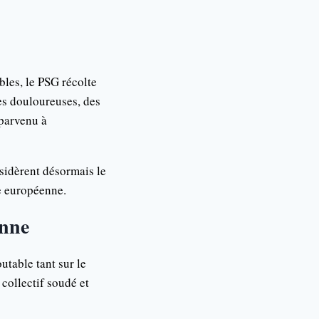
les, le PSG récolte
es douloureuses, des
 parvenu à
sidèrent désormais le
e européenne.
enne
utable tant sur le
 collectif soudé et