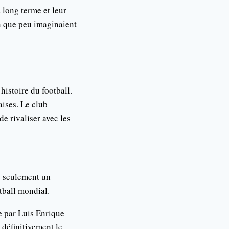
 long terme et leur
n que peu imaginaient
istoire du football.
aises. Le club
de rivaliser avec les
s seulement un
tball mondial.
ée par Luis Enrique
 définitivement le