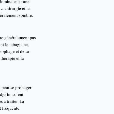
bdominales et une
a chirurgie et la
énéralement sombre.
nte généralement pas
ent le tabagisme,
’œsophage et de sa
thérapie et la
t peut se propager
dgkin, soient
 à traiter. La
t fréquente.