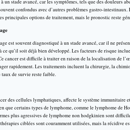
 à un stade avancé, car les symptômes, tels que des douleurs a
 souvent confondus avec d’autres problèmes gastro-intestinaux. L
es principales options de traitement, mais le pronostic reste g
hage
ge est souvent diagnostiqué à un stade avancé, car il ne prése
ce qu’il soit déjà bien développé. Les facteurs de risque inclu
 Ce cancer est difficile à traiter en raison de la localisation de l
ger rapidement. Les traitements incluent la chirurgie, la chimio
 taux de survie reste faible.
er des cellules lymphatiques, affecte le système immunitaire e
Bien que certains types de lymphome, comme le lymphome de Ho
formes plus agressives de lymphome non hodgkinien sont difficiles
 thérapies ciblées sont couramment utilisées, mais la récidive es