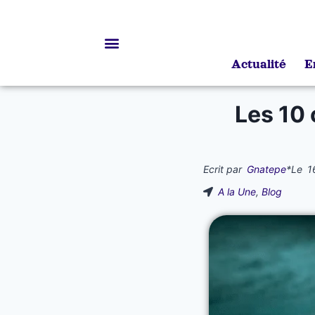
Actualité
E
Bourses d’études
Les 10 
Ecrit par
Gnatepe
*
Le
1
A la Une
,
Blog