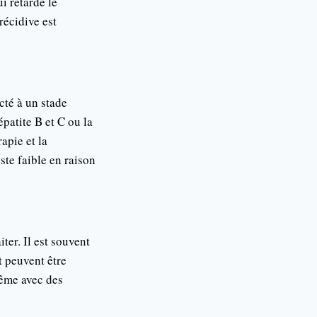
i retarde le
récidive est
cté à un stade
patite B et C ou la
apie et la
este faible en raison
iter. Il est souvent
t peuvent être
même avec des