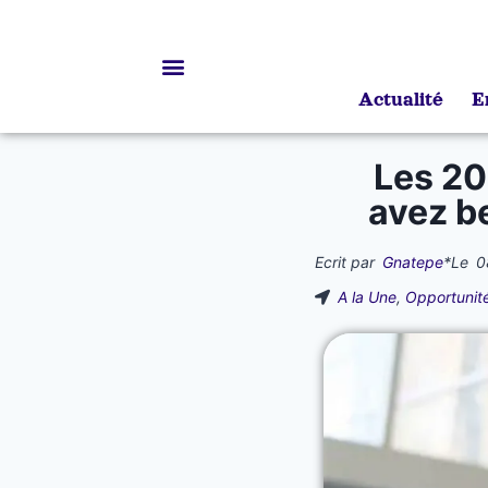
Actualité
E
Bourses d’études
Les 20
avez b
Ecrit par
Gnatepe
*
Le
0
A la Une
,
Opportunit