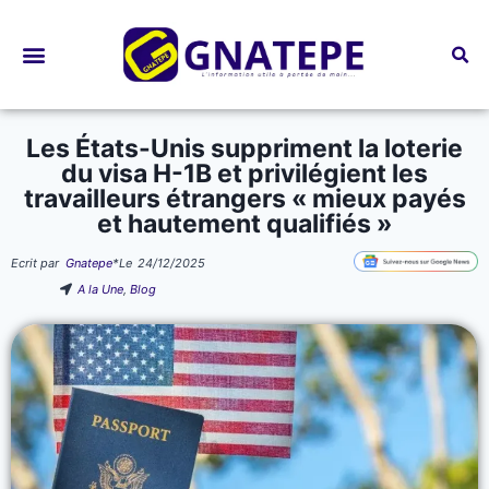
Bourses d’études
Les États-Unis suppriment la loterie
du visa H-1B et privilégient les
travailleurs étrangers « mieux payés
et hautement qualifiés »
Ecrit par
Gnatepe
*
Le
24/12/2025
A la Une
,
Blog