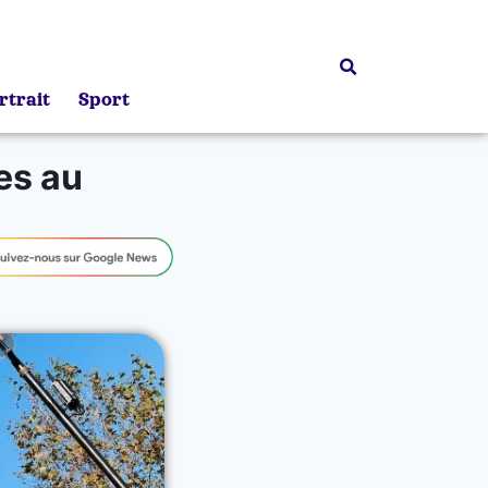
rtrait
Sport
es au