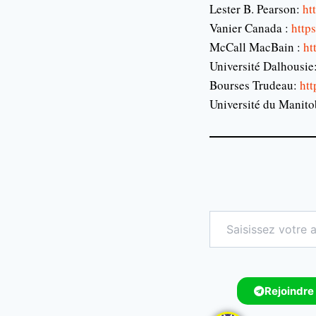
Lester B. Pearson:
htt
Vanier Canada :
http
McCall MacBain :
ht
Université Dalhousie
Bourses Trudeau:
htt
Université du Manito
Rejoindre