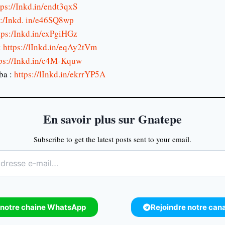
ps://Inkd.in/endt3qxS
s:/Inkd. in/e46SQ8wp
tps:/Inkd.in/exPgiHGz
:
https://lInkd.in/eqAy2tVm
ps://Inkd.in/e4M-Kquw
ba :
https://lInkd.in/ekrrYP5A
En savoir plus sur Gnatepe
Subscribe to get the latest posts sent to your email.
 notre chaine WhatsApp
Rejoindre notre can