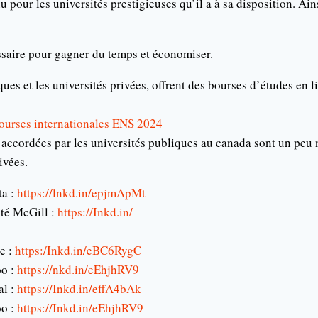
 pour les universités prestigieuses qu’il a à sa disposition. Ain
ssaire pour gagner du temps et économiser.
ues et les universités privées, offrent des bourses d’études en l
Bourses internationales ENS 2024
 accordées par les universités publiques au canada sont un peu
ivées.
ta :
https://lnkd.in/epjmApMt
ité McGill :
https://Inkd.in/
e :
https:/Inkd.in/eBC6RygC
oo :
https://nkd.in/eEhjhRV9
al :
https://Inkd.in/effA4bAk
o :
https://Inkd.in/eEhjhRV9