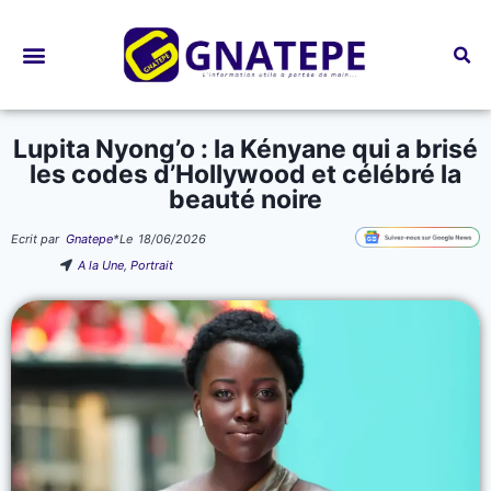
Bourses d’études
Lupita Nyong’o : la Kényane qui a brisé
les codes d’Hollywood et célébré la
beauté noire
Ecrit par
Gnatepe
*
Le
18/06/2026
A la Une
,
Portrait