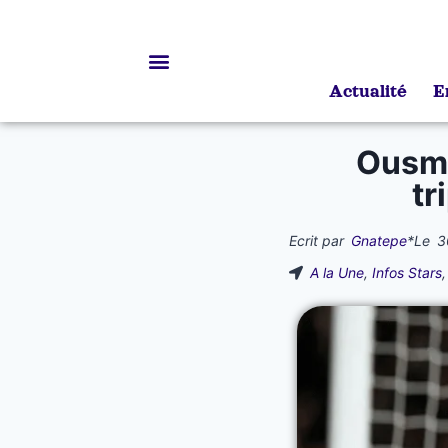
Actualité
E
Bourses d’études
Ousma
tr
Ecrit par
Gnatepe
*
Le
3
A la Une
,
Infos Stars