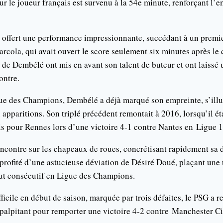
 le joueur français est survenu à la 54e minute, renforçant l’
a offert une performance impressionnante, succédant à un premi
rcola, qui avait ouvert le score seulement six minutes après le
s de Dembélé ont mis en avant son talent de buteur et ont laissé
ontre.
gue des Champions, Dembélé a déjà marqué son empreinte, s’illu
 apparitions. Son triplé précédent remontait à 2016, lorsqu’il ét
is pour Rennes lors d’une victoire 4-1 contre Nantes en Ligue 1
encontre sur les chapeaux de roues, concrétisant rapidement sa 
 profité d’une astucieuse déviation de Désiré Doué, plaçant une t
t consécutif en Ligue des Champions.
ficile en début de saison, marquée par trois défaites, le PSG a r
r palpitant pour remporter une victoire 4-2 contre Manchester C