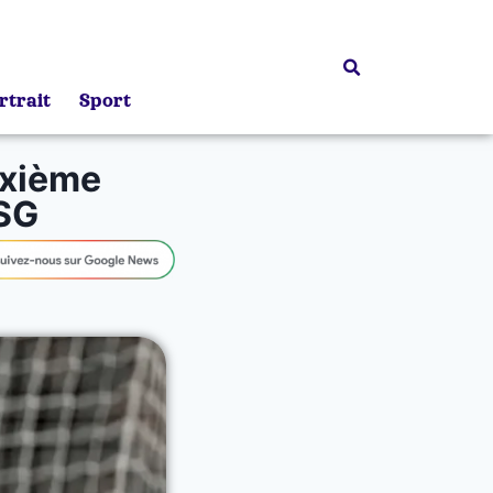
rtrait
Sport
uxième
PSG