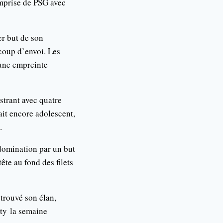
emprise de PSG avec
er but de son
 coup d’envoi. Les
 une empreinte
strant avec quatre
ait encore adolescent,
.
domination par un but
ête au fond des filets
etrouvé son élan,
ity la semaine