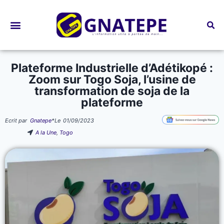
Bourses d’études
Plateforme Industrielle d’Adétikopé :
Zoom sur Togo Soja, l’usine de
transformation de soja de la
plateforme
Ecrit par
Gnatepe
*
Le
01/09/2023
A la Une
,
Togo