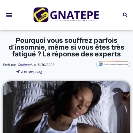
Bourses d’études
Pourquoi vous souffrez parfois
d’insomnie, même si vous êtes très
fatigué ? La réponse des experts
Ecrit par
Gnatepe
*
Le
11/10/2023
A la Une
,
Blog