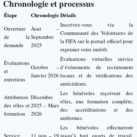
Chronologie et processus
Étape
Chronologie
Détails
Inscrivez-vous via la
Ouverture
Àout –
Communauté des Volontaires de
de la
Septembre
la FIFA sur le portail officiel pour
demande
2025
exprimer votre intérêt.
Évaluations virtuelles suivies
Évaluations
Octobre –
d’événements de recrutement
et
Janvier 2026
locaux et de vérifications des
entretiens
antécédents.
Les bénévoles reçoivent des
Attribution
Décembre
rôles, une formation complète,
des rôles et
2025 – Mars
des accréditations et des
formation
2026
uniformes.
Les bénévoles effectueront
Service
11 juin – 19
jusqu’à huit quarts de travail,