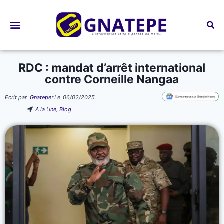
Bourses d’études
RDC : mandat d’arrêt international
contre Corneille Nangaa
Ecrit par
Gnatepe
*
Le
06/02/2025
A la Une
,
Blog