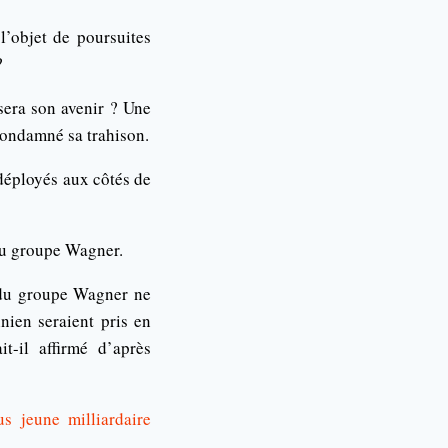
l’objet de poursuites
?
sera son avenir ? Une
 condamné sa trahison.
 déployés aux côtés de
 du groupe Wagner.
s du groupe Wagner ne
inien seraient pris en
t-il affirmé d’après
s jeune milliardaire