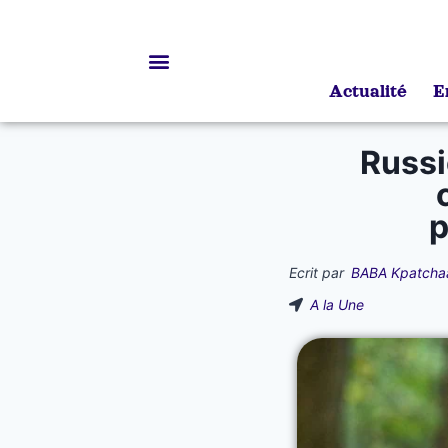
Actualité
E
Bourses d’études
Russi
p
Ecrit par
BABA Kpatcha
A la Une