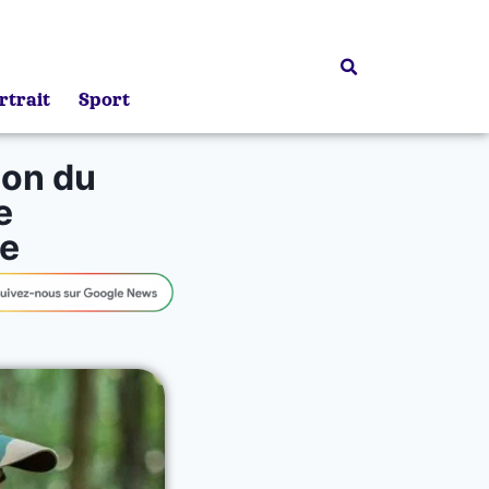
rtrait
Sport
son du
e
ie