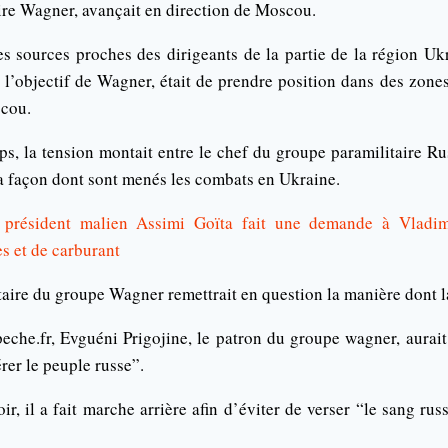
ire Wagner, avançait en direction de Moscou.
des sources proches des dirigeants de la partie de la région U
, l’objectif de Wagner, était de prendre position dans des zon
scou.
s, la tension montait entre le chef du groupe paramilitaire Rus
la façon dont sont menés les combats en Ukraine.
 président malien Assimi Goïta fait une demande à Vladim
es et de carburant
itaire du groupe Wagner remettrait en question la manière dont 
peche.fr, Evguéni Prigojine, le patron du groupe wagner, aurait
rer le peuple russe”.
r, il a fait marche arrière afin d’éviter de verser “le sang rus