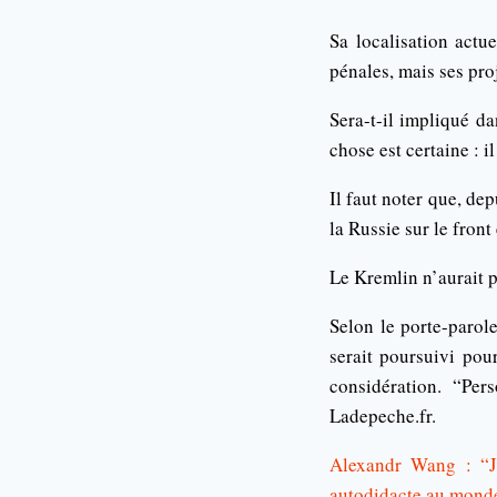
Sa localisation actu
pénales, mais ses proj
Sera-t-il impliqué d
chose est certaine : 
Il faut noter que, de
la Russie sur le front
Le Kremlin n’aurait 
Selon le porte-parol
serait poursuivi pour
considération. “Per
Ladepeche.fr.
Alexandr Wang : “Je
autodidacte au mond