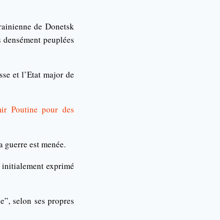
krainienne de Donetsk
es densément peuplées
se et l’Etat major de
ir Poutine pour des
la guerre est menée.
 initialement exprimé
se”, selon ses propres