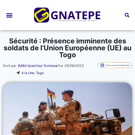
Bourses d’études
Sécurité : Présence imminente des
soldats de l’Union Européenne (UE) au
Togo
Ecrit par
BABA Kpatchaa Tombana
*
Le
29/08/2023
A la Une
,
Togo