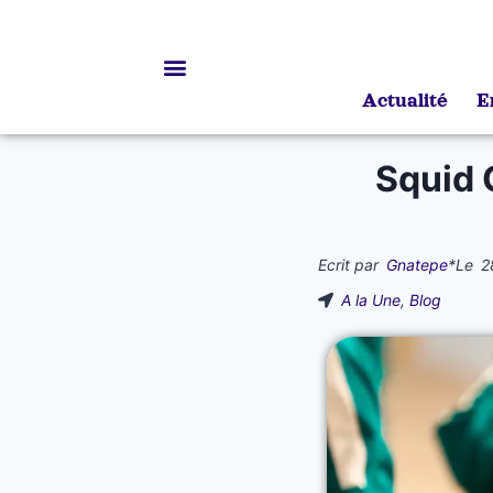
Actualité
E
Bourses d’études
Squid 
Ecrit par
Gnatepe
*
Le
2
A la Une
,
Blog