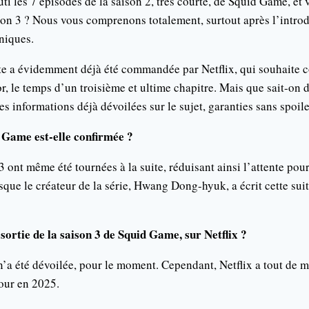
ti les 7 épisodes de la saison 2, très courte, de Squid Game, et
ison 3 ? Nous vous comprenons totalement, surtout après l’intr
niques.
te a évidemment déjà été commandée par Netflix, qui souhaite c
r, le temps d’un troisième et ultime chapitre. Mais que sait-on d
s informations déjà dévoilées sur le sujet, garanties sans spoile
 Game est-elle confirmée ?
3 ont même été tournées à la suite, réduisant ainsi l’attente pour
sque le créateur de la série, Hwang Dong-hyuk, a écrit cette su
 sortie de la saison 3 de Squid Game, sur Netflix ?
n’a été dévoilée, pour le moment. Cependant, Netflix a tout de 
 jour en 2025.