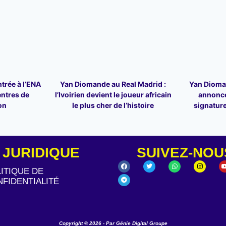
trée à l’ENA
Yan Diomande au Real Madrid :
Yan Dioman
entres de
l’Ivoirien devient le joueur africain
annonce
on
le plus cher de l’histoire
signature
JURIDIQUE
SUIVEZ-NOU
ITIQUE DE
FIDENTIALITÉ
Copyright © 2026 - Par Génie Digital Groupe