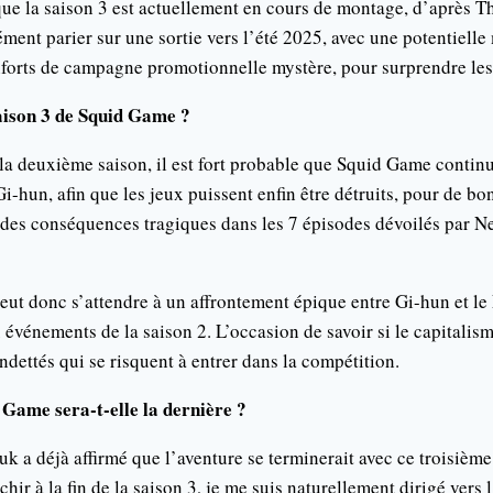
que la saison 3 est actuellement en cours de montage, d’après 
ément parier sur une sortie vers l’été 2025, avec une potentielle
enforts de campagne promotionnelle mystère, pour surprendre le
aison 3 de Squid Game ?
 la deuxième saison, il est fort probable que Squid Game continu
i-hun, afin que les jeux puissent enfin être détruits, pour de b
 des conséquences tragiques dans les 7 épisodes dévoilés par Ne
peut donc s’attendre à un affrontement épique entre Gi-hun et le
 événements de la saison 2. L’occasion de savoir si le capitalis
ndettés qui se risquent à entrer dans la compétition.
 Game sera-t-elle la dernière ?
a déjà affirmé que l’aventure se terminerait avec ce troisième
hir à la fin de la saison 3, je me suis naturellement dirigé vers 