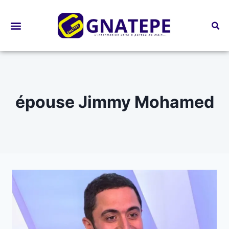
Bourses d’études
épouse Jimmy Mohamed