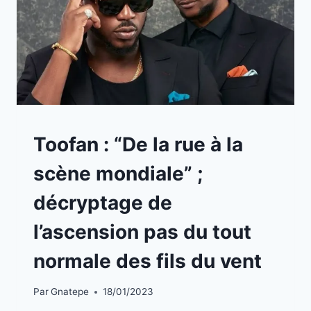
A
Toofan : “De la rue à la
LA
UNE
scène mondiale” ;
|
PORTRAIT
décryptage de
l’ascension pas du tout
normale des fils du vent
Par
Gnatepe
18/01/2023