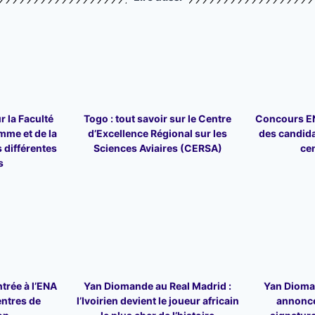
r la Faculté
Togo : tout savoir sur le Centre
Concours ENA
mme et de la
d’Excellence Régional sur les
des candid
 différentes
Sciences Aviaires (CERSA)
ce
s
trée à l’ENA
Yan Diomande au Real Madrid :
Yan Dioman
entres de
l’Ivoirien devient le joueur africain
annonce