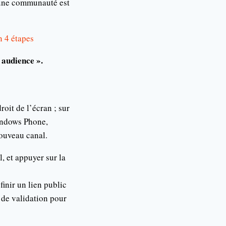
c une communauté est
n 4 étapes
 audience ».
roit de l’écran ; sur
Windows Phone,
Nouveau canal.
, et appuyer sur la
inir un lien public
e de validation pour