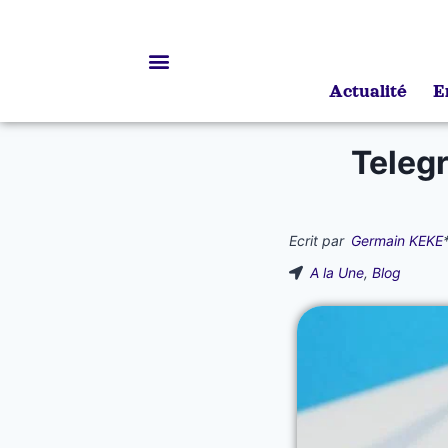
Actualité
E
Bourses d’études
Teleg
Ecrit par
Germain KEKE
A la Une
,
Blog