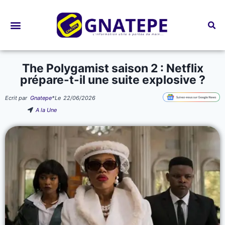
Bourses d’études
The Polygamist saison 2 : Netflix
prépare-t-il une suite explosive ?
Ecrit par
Gnatepe
*
Le
22/06/2026
A la Une