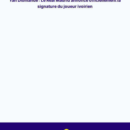
Yan Diomande : Le Real Madrid annonce officiellement la
signature du joueur ivoirien