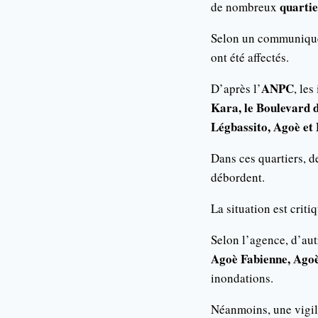
quartie
de nombreux
Selon un communiqué
ont été affectés.
ANPC
D’après l’
, le
Kara, le Boulevard 
Légbassito, Agoè et
Dans ces quartiers, d
débordent.
La situation est crit
Selon l’agence, d’au
Agoè Fabienne, Ago
inondations.
Néanmoins, une vigila