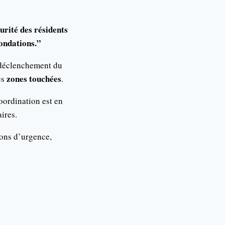
urité des résidents
nondations.”
e déclenchement du
zones touchées
es
.
oordination est en
ires.
ions d’urgence,