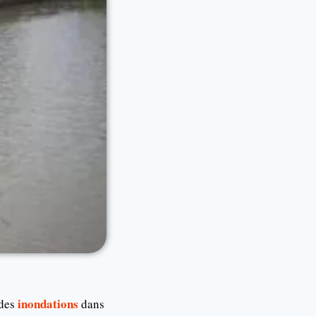
inondations
 des
dans