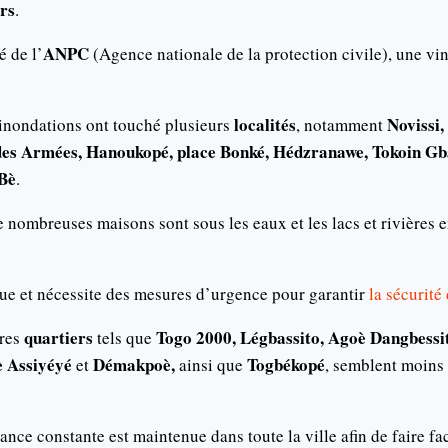
rs
.
ANPC
 de l’
(Agence nationale de la protection civile), une vi
localités
Novissi,
s inondations ont touché plusieurs
, notamment
des Armées, Hanoukopé, place Bonké, Hédzranawe, Tokoin G
 Bè
.
e nombreuses maisons sont sous les eaux et les lacs et rivières 
ique et nécessite des mesures d’urgence pour garantir
la sécurité 
quartiers
Togo 2000, Légbassito, Agoè Dangbessi
tres
tels que
è Assiyéyé
Démakpoè,
Togbékopé
et
ainsi que
, semblent moins 
nce constante est maintenue dans toute la ville afin de faire fa