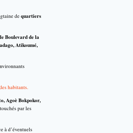
quartiers
ngtaine de
 le Boulevard de la
badago, Atikoumé,
environnants
des habitants.
to, Agoè Bokpokor,
touchés par les
ce à d’éventuels