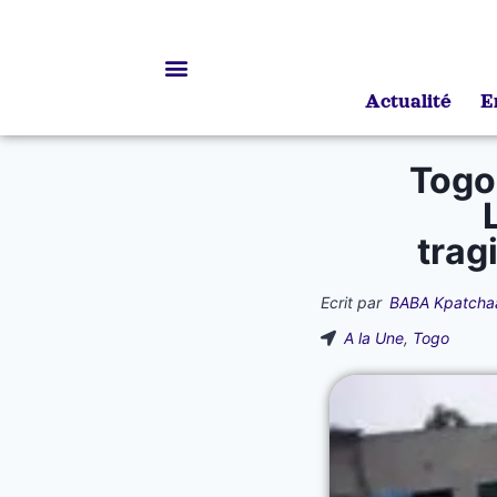
Actualité
E
Bourses d’études
Togo
trag
Ecrit par
BABA Kpatcha
A la Une
,
Togo