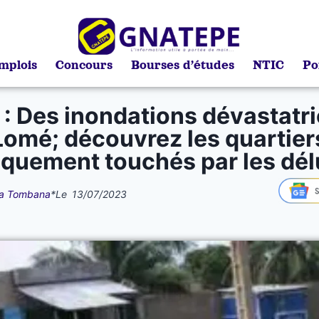
mplois
Concours
Bourses d’études
NTIC
Po
 : Des inondations dévastatri
Lomé; découvrez les quartier
iquement touchés par les dé
a Tombana
*
Le
13/07/2023