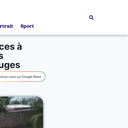
rtrait
Sport
ces à
s
luges