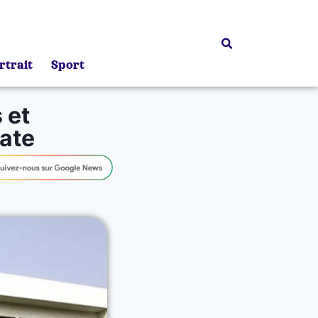
rtrait
Sport
 et
date