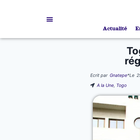
Actualité
E
Bourses d’études
To
rég
Ecrit par
Gnatepe
*
Le
2
A la Une
,
Togo