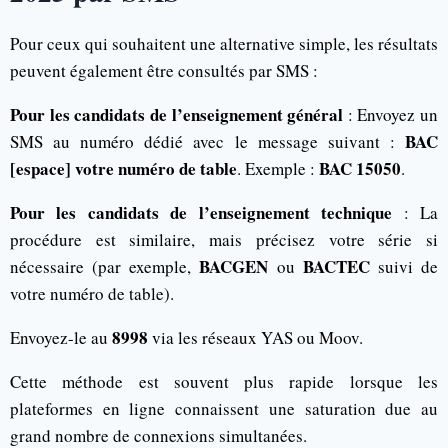
Pour ceux qui souhaitent une alternative simple, les résultats
peuvent également être consultés par SMS :
Pour les candidats de l’enseignement général
: Envoyez un
BAC
SMS au numéro dédié avec le message suivant :
[espace] votre numéro de table
BAC 15050
. Exemple :
.
Pour les candidats de l’enseignement technique
: La
procédure est similaire, mais précisez votre série si
BACGEN
BACTEC
nécessaire (par exemple,
ou
suivi de
votre numéro de table).
8998
Envoyez-le au
via les réseaux YAS ou Moov.
Cette méthode est souvent plus rapide lorsque les
plateformes en ligne connaissent une saturation due au
grand nombre de connexions simultanées.