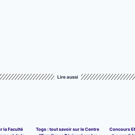
Lire aussi
r la Faculté
Togo : tout savoir sur le Centre
Concours ENA