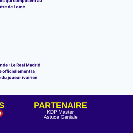
ats qui composent au
ntre de Lomé
de : Le Real Madrid
 officiellement la
 du joueur ivoirien
S
PARTENAIRE
KDP Master
Astuce Geniale