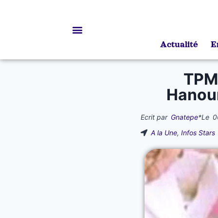
Actualité
E
Bourses d’études
TPMP
Hanoun
Ecrit par
Gnatepe
*
Le
0
A la Une
,
Infos Stars