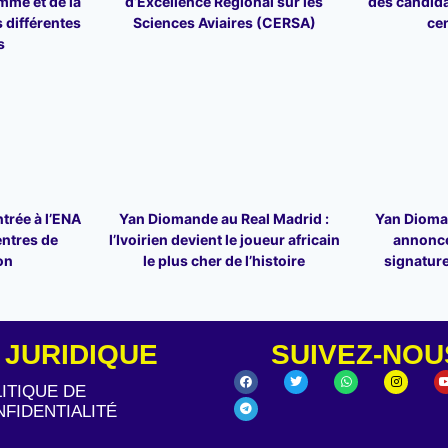
mme et de la
d’Excellence Régional sur les
des candid
 différentes
Sciences Aviaires (CERSA)
ce
s
trée à l’ENA
Yan Diomande au Real Madrid :
Yan Dioman
entres de
l’Ivoirien devient le joueur africain
annonce
on
le plus cher de l’histoire
signature
JURIDIQUE
SUIVEZ-NOU
ITIQUE DE
FIDENTIALITÉ