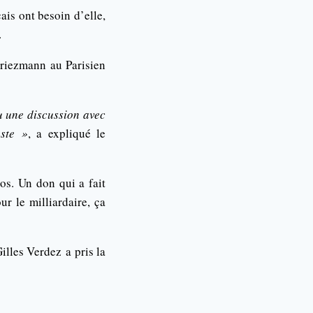
is ont besoin d’elle,
.
Griezmann au Parisien
u une discussion avec
ste »
, a expliqué le
os. Un don qui a fait
r le milliardaire, ça
lles Verdez a pris la