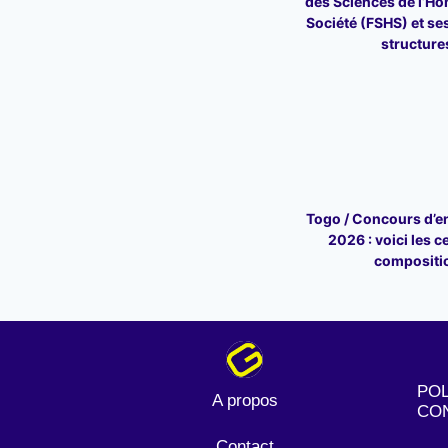
des Sciences de l’Ho
Société (FSHS) et ses
structure
Togo / Concours d’en
2026 : voici les c
compositi
POL
A propos
CON
Contact