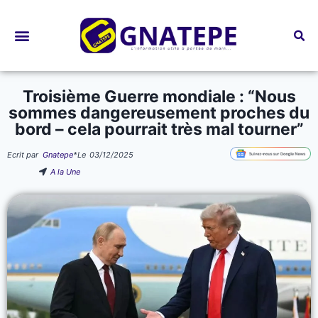
Bourses d’études
Troisième Guerre mondiale : “Nous
sommes dangereusement proches du
bord – cela pourrait très mal tourner”
Ecrit par
Gnatepe
*
Le
03/12/2025
A la Une