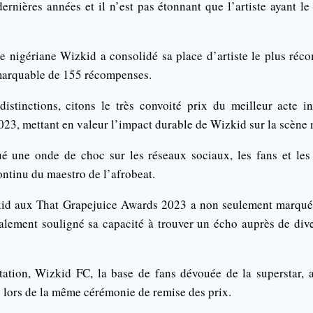
ernières années et il n’est pas étonnant que l’artiste ayant l
e nigériane Wizkid a consolidé sa place d’artiste le plus réc
marquable de 155 récompenses.
distinctions, citons le très convoité prix du meilleur acte i
23, mettant en valeur l’impact durable de Wizkid sur la scène
 une onde de choc sur les réseaux sociaux, les fans et les i
ontinu du maestro de l’afrobeat.
id aux That Grapejuice Awards 2023 a non seulement marqu
alement souligné sa capacité à trouver un écho auprès de di
itation, Wizkid FC, la base de fans dévouée de la superstar, a
e lors de la même cérémonie de remise des prix.