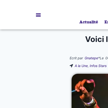
Actualité
E
Bourses d’études
Voici 
Ecrit par
Gnatepe
*
Le
0
A la Une
,
Infos Stars