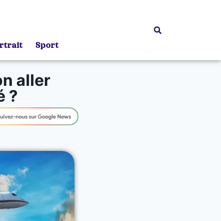
rtrait
Sport
n aller
é ?