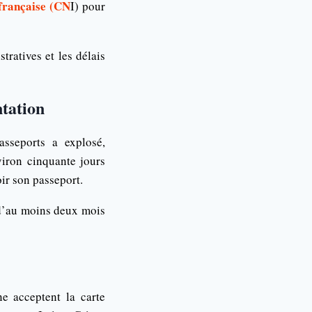
 française (CN
I) pour
ratives et les délais
ntation
sseports a explosé,
viron cinquante jours
ir son passeport.
 d’au moins deux mois
e acceptent la carte