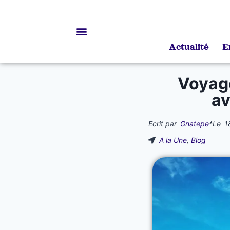
Actualité
E
Bourses d’études
Voyage
av
Ecrit par
Gnatepe
*
Le
1
A la Une
,
Blog