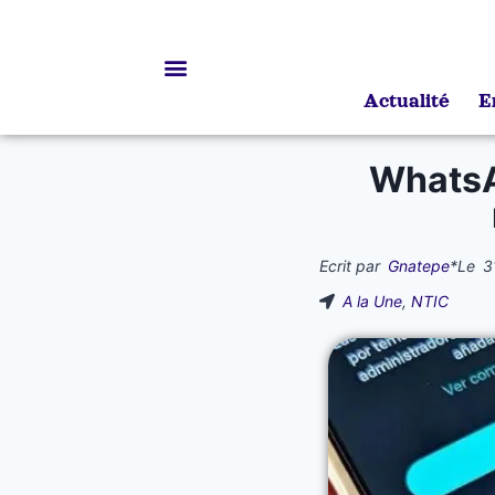
Actualité
E
Bourses d’études
WhatsA
Ecrit par
Gnatepe
*
Le
3
A la Une
,
NTIC