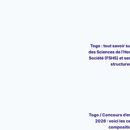
Togo : tout savoir su
des Sciences de l’Ho
Société (FSHS) et ses
structure
Togo / Concours d’en
2026 : voici les c
compositi