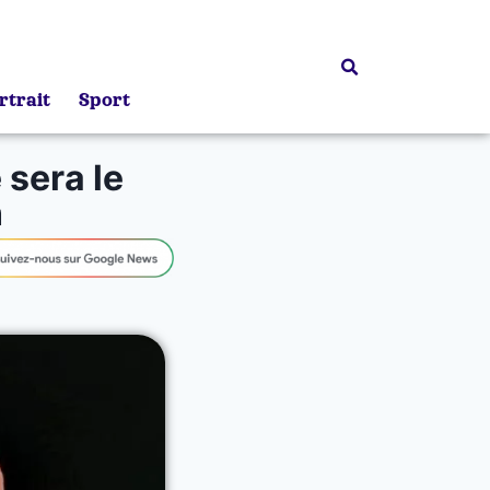
rtrait
Sport
sera le
n