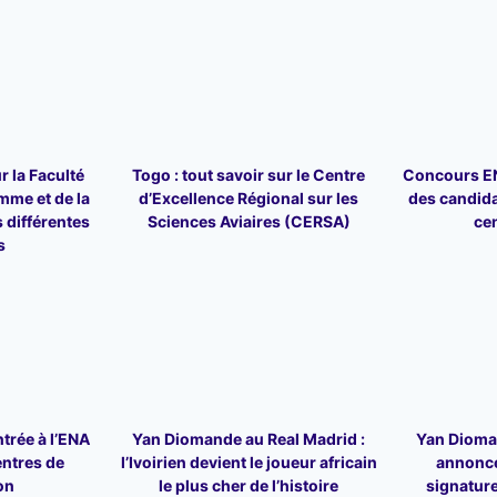
r la Faculté
Togo : tout savoir sur le Centre
Concours ENA
mme et de la
d’Excellence Régional sur les
des candid
 différentes
Sciences Aviaires (CERSA)
ce
s
trée à l’ENA
Yan Diomande au Real Madrid :
Yan Dioman
entres de
l’Ivoirien devient le joueur africain
annonce
on
le plus cher de l’histoire
signature