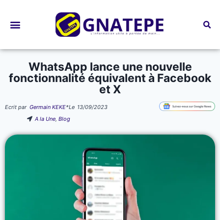
Bourses d’études
WhatsApp lance une nouvelle
fonctionnalité équivalent à Facebook
et X
Ecrit par
Germain KEKE
*
Le
13/09/2023
A la Une
,
Blog