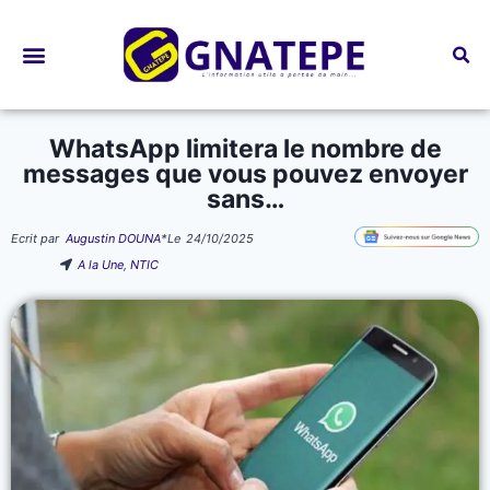
Bourses d’études
WhatsApp limitera le nombre de
messages que vous pouvez envoyer
sans…
Ecrit par
Augustin DOUNA
*
Le
24/10/2025
A la Une
,
NTIC