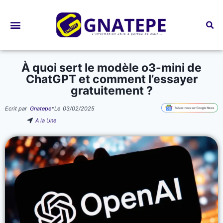
Bourses d’études
À quoi sert le modèle o3-mini de
ChatGPT et comment l’essayer
gratuitement ?
Ecrit par
Gnatepe
*
Le
03/02/2025
A la Une