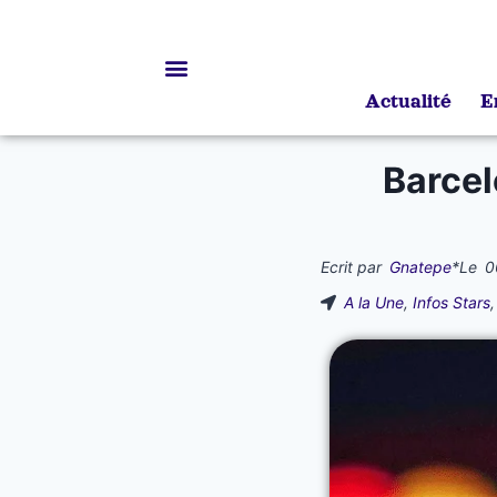
Actualité
E
Bourses d’études
Barcel
Ecrit par
Gnatepe
*
Le
0
A la Une
,
Infos Stars