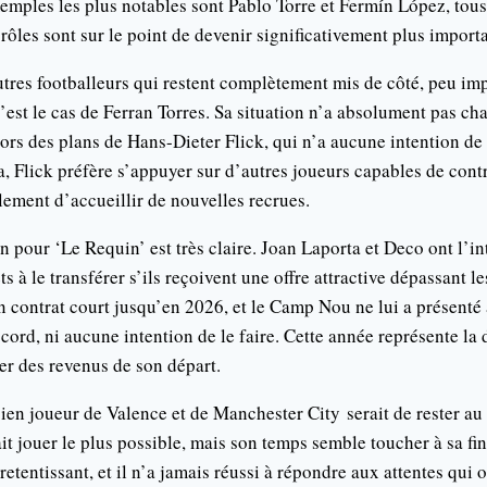
exemples les plus notables sont Pablo Torre et Fermín López, tou
rôles sont sur le point de devenir significativement plus import
utres footballeurs qui restent complètement mis de côté, peu im
c’est le cas de Ferran Torres. Sa situation n’a absolument pas chan
rs des plans de Hans-Dieter Flick, qui n’a aucune intention de
la, Flick préfère s’appuyer sur d’autres joueurs capables de con
lement d’accueillir de nouvelles recrues.
on pour ‘Le Requin’ est très claire. Joan Laporta et Deco ont l’in
ts à le transférer s’ils reçoivent une offre attractive dépassant l
n contrat court jusqu’en 2026, et le Camp Nou ne lui a présenté
cord, ni aucune intention de le faire. Cette année représente la
er des revenus de son départ.
cien joueur de Valence et de Manchester City serait de rester au
ait jouer le plus possible, mais son temps semble toucher à sa fi
tentissant, et il n’a jamais réussi à répondre aux attentes qui o