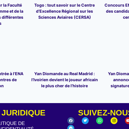
r la Faculté
Togo : tout savoir sur le Centre
Concours ENA
mme et de la
d’Excellence Régional sur les
des candid
 différentes
Sciences Aviaires (CERSA)
ce
s
trée à l’ENA
Yan Diomande au Real Madrid :
Yan Dioman
entres de
l’Ivoirien devient le joueur africain
annonce
on
le plus cher de l’histoire
signature
JURIDIQUE
SUIVEZ-NOU
ITIQUE DE