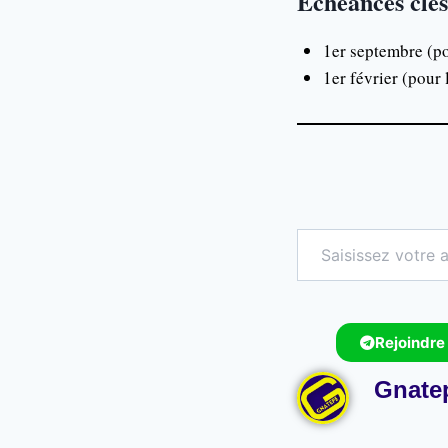
Échéances clés
1er septembre (p
1er février (pour 
Rejoindre
Gnate