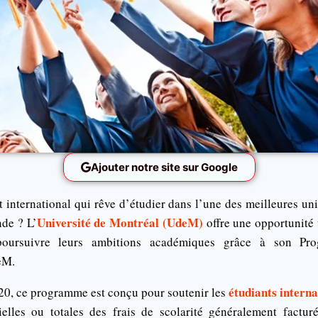
Ajouter notre site sur Google
 international qui rêve d’étudier dans l’une des meilleures un
Université de Montréal (UdeM)
de ? L’
offre une opportunité
 poursuivre leurs ambitions académiques grâce à son Pr
eM.
étudiants intern
0, ce programme est conçu pour soutenir les
ielles ou totales des frais de scolarité généralement factur