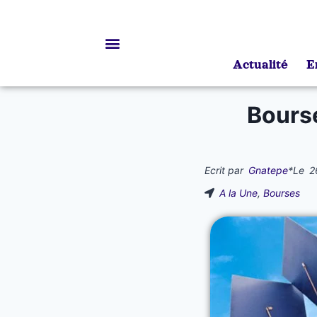
Actualité
E
Bourses d’études
Bourse
Ecrit par
Gnatepe
*
Le
2
A la Une
,
Bourses