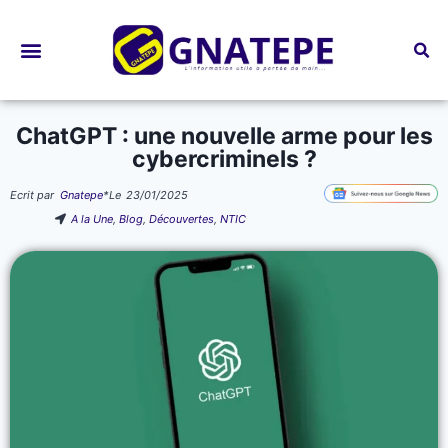
Bourses d’études
ChatGPT : une nouvelle arme pour les
cybercriminels ?
Ecrit par
Gnatepe
*
Le
23/01/2025
A la Une
,
Blog
,
Découvertes
,
NTIC