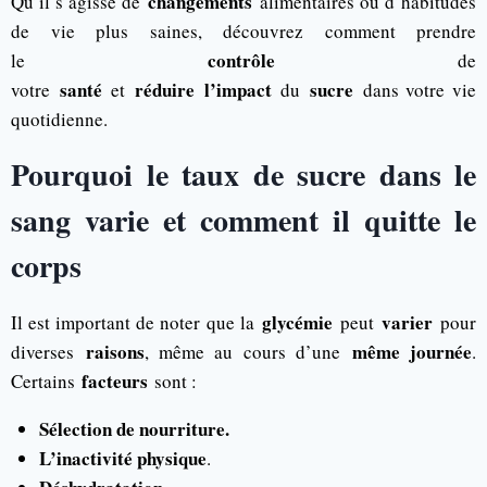
changements
Qu’il s’agisse de
alimentaires ou d’habitudes
de vie plus saines, découvrez comment prendre
contrôle
le
de
santé
réduire
l’impact
sucre
votre
et
du
dans votre vie
quotidienne.
Pourquoi le taux de sucre dans le
sang varie et comment il quitte le
corps
glycémie
varier
Il est important de noter que la
peut
pour
raisons
même journée
diverses
, même au cours d’une
.
facteurs
Certains
sont :
Sélection de nourriture.
L’inactivité physique
.