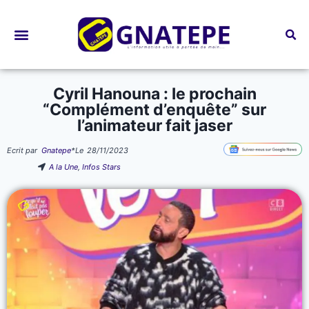
Bourses d’études
Cyril Hanouna : le prochain
“Complément d’enquête” sur
l’animateur fait jaser
Ecrit par
Gnatepe
*
Le
28/11/2023
A la Une
,
Infos Stars