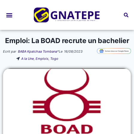
Bourses d’études
Emploi: La BOAD recrute un bachelier
Ecrit par
BABA Kpatchaa Tombana
*
Le
16/08/2023
A la Une
,
Emplois
,
Togo