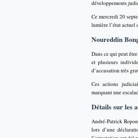
développements judici
Ce mercredi 20 septem
lumière l’état actuel
Noureddin Bongo
Dans ce qui peut être
et plusieurs indivi
d’accusation très grav
Ces actions judicia
marquant une escalade
Détails sur les 
André-Patrick Roponat
lors d’une déclarat
l’arrestation ont été