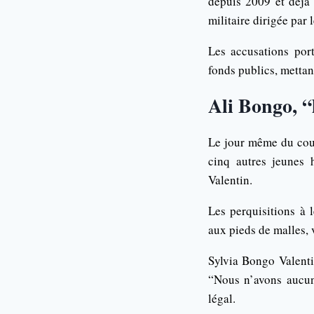
depuis 2009 et déjà 
militaire dirigée par
Les accusations por
fonds publics, metta
Ali Bongo, “
Le jour même du coup 
cinq autres jeunes 
Valentin.
Les perquisitions à 
aux pieds de malles, 
Sylvia Bongo Valentin
“Nous n’avons aucun
légal.