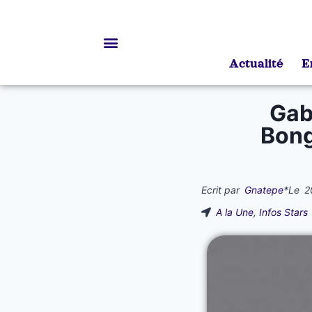
Actualité
E
Bourses d’études
Gabo
Bong
Ecrit par
Gnatepe
*
Le
2
A la Une
,
Infos Stars