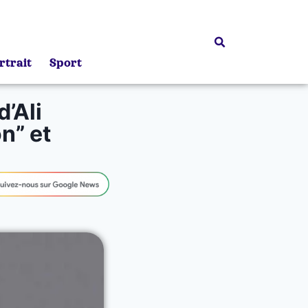
rtrait
Sport
d’Ali
n” et