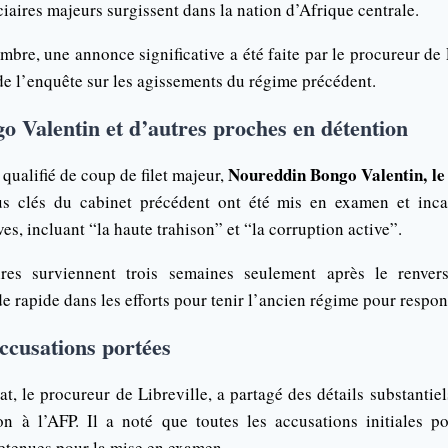
aires majeurs surgissent dans la nation d’Afrique centrale.
bre, une annonce significative a été faite par le procureur de 
 de l’enquête sur les agissements du régime précédent.
 Valentin et d’autres proches en détention
Noureddin Bongo Valentin, le 
 qualifié de coup de filet majeur,
dus clés du cabinet précédent ont été mis en examen et inca
es, incluant “la haute trahison” et “la corruption active”.
ires surviennent trois semaines seulement après le renve
 rapide dans les efforts pour tenir l’ancien régime pour respon
accusations portées
, le procureur de Libreville, a partagé des détails substantiel
ion à l’AFP. Il a noté que toutes les accusations initiales 
 retenues pour la mise en examen.