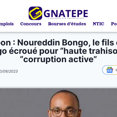
mplois
Concours
Bourses d’études
NTIC
Po
n : Noureddin Bongo, le fils 
o écroué pour “haute trahiso
“corruption active”
0/09/2023