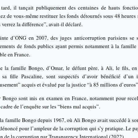
tard, il tançait publiquement des centaines de hauts foncti
nez de vous-même restituer les fonds détournés sous 48 heures
verrez la différence”, avait-il déclaré.
ainte d’ONG en 2007, des juges anticorruption parisiens se 
ements de fonds publics ayant permis notamment à la famille
ble en France.
 la famille Bongo, d’Omar, le défunt père, à Ali, le fils, en
sa fille Pascaline, sont suspectés d’avoir bénéficié d’un 
sement” acquis et évalué par la justice “à 85 millions d’euros”
 Bongo sont mis en examen en France, notamment pour rece
 cadre de l’enquête sur les “biens mal acquis”.
 la famille Bongo depuis 1967, où Ali Bongo avait succédé à so
dénoncé pour l’ampleur de la corruption qui s’y pratique. Le pa
n de la corruption par Transparency International (2022).