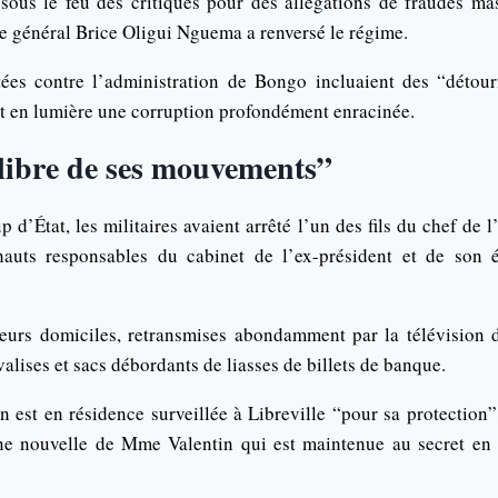
sous le feu des critiques pour des allégations de fraudes m
 le général Brice Oligui Nguema a renversé le régime.
tées contre l’administration de Bongo incluaient des “détou
nt en lumière une corruption profondément enracinée.
libre de ses mouvements”
d’État, les militaires avaient arrêté l’un des fils du chef de l
hauts responsables du cabinet de l’ex-président et de son
leurs domiciles, retransmises abondamment par la télévision d
valises et sacs débordants de liasses de billets de banque.
 est en résidence surveillée à Libreville “pour sa protection”
e nouvelle de Mme Valentin qui est maintenue au secret en 