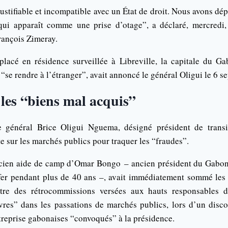
njustifiable et incompatible avec un État de droit. Nous avons dép
qui apparaît comme une prise d’otage”, a déclaré, mercredi, 
rançois Zimeray.
lacé en résidence surveillée à Libreville, la capitale du Ga
se rendre à l’étranger”, avait annoncé le général Oligui le 6 s
les “biens mal acquis”
 général Brice Oligui Nguema, désigné président de trans
 sur les marchés publics pour traquer les “fraudes”.
ncien aide de camp d’Omar Bongo – ancien président du Gabon e
er pendant plus de 40 ans –, avait immédiatement sommé les 
ntre des rétrocommissions versées aux hauts responsables
res” dans les passations de marchés publics, lors d’un disc
treprise gabonaises “convoqués” à la présidence.