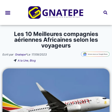
Bourses d’études
Les 10 Meilleures compagnies
aériennes Africaines selon les
voyageurs
Ecrit par
Gnatepe
*
Le
17/09/2023
A la Une
,
Blog