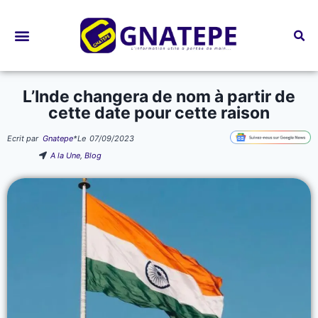
Bourses d’études
L’Inde changera de nom à partir de
cette date pour cette raison
Ecrit par
Gnatepe
*
Le
07/09/2023
A la Une
,
Blog