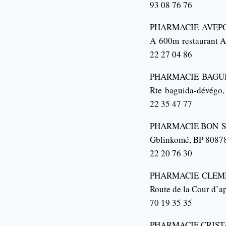
93 08 76 76
PHARMACIE
AVEP
A
600m
restaurant A
22 27 04 86
PHARMACIE
BAGU
Rte
baguida-dévégo
22 35 47 77
PHARMACIE BON
S
Gblinkomé
, BP 8087
22 20 76 30
PHARMACIE
CLEM
Route de la Cour d’ap
70 19 35 35
PHARMACIE CRIST