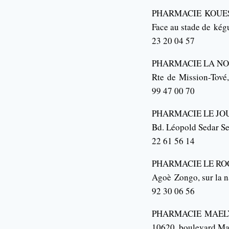
PHARMACIE
KOUE
Face au stade de
kég
23 20 04 57
PHARMACIE LA NO
Rte
de
Mission-Tové
99 47 00 70
PHARMACIE LE JO
Bd. Léopold Sedar 
22 61 56 14
PHARMACIE LE RO
Agoè
Zongo
, sur la 
92 30 06 56
PHARMACIE
MAEL
10620, boulevard Ma