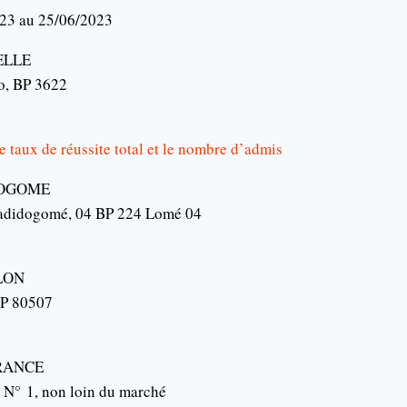
23 au 25/06/2023
ELLE
o
, BP 3622
le taux de réussite total et le nombre d’admis
OGOME
adidogomé
, 04 BP 224 Lomé 04
LON
BP 80507
RANCE
e
N°
1, non loin du marché