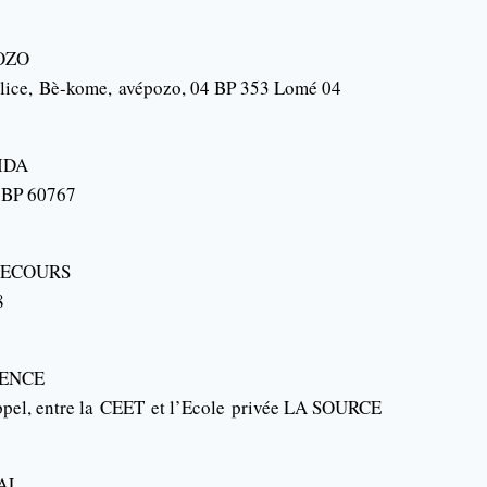
OZO
lice,
Bè-kome
,
avépozo
, 04 BP 353 Lomé 04
IDA
, BP 60767
ECOURS
8
ENCE
pel, entre la
CEET
et l’
Ecole
privée LA SOURCE
AL