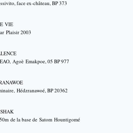
ssivito
, face ex-château, BP 373
CE
VIE
ar
Plaisir 2003
LLENCE
EDEAO,
Agoè
Emakpoe
, 05 BP 977
RANAWOE
minaire,
Hédzranawoé
, BP 20362
MSHAK
50m
de la base de
Satom
Hountigomé