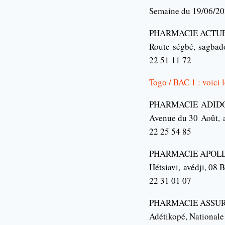
Semaine du 19/06/20
PHARMACIE ACTU
Route
ségbé
,
sagbad
22 51 11 72
Togo / BAC 1 : voici 
PHARMACIE
ADID
Avenue du 30
Août
,
22 25 54 85
PHARMACIE APOL
Hétsiavi
,
avédji
, 08 
22 31 01 07
PHARMACIE ASSU
Adétikopé
, National