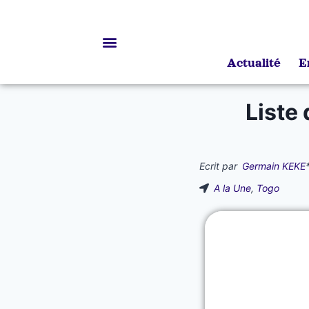
Actualité
E
Bourses d’études
Liste
Ecrit par
Germain KEKE
A la Une
,
Togo