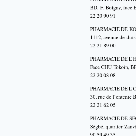
BD.
F.
Boigny
, face
22 20 90 91
PHARMACIE DE
KO
1112, avenue de
dui
22 21 89 00
PHARMACIE DE L’
H
Face CHU
Tokoin
, B
22 20 08 08
PHARMACIE DE L’
30, rue de l’entente 
22 21 62 05
PHARMACIE DE
SE
Ségbé
, quartier
Zanv
90 59 49 35