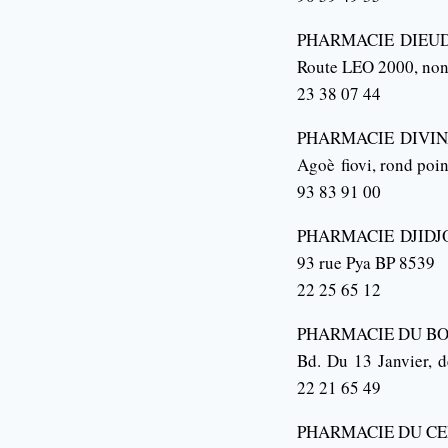
PHARMACIE
DIEU
Route LEO 2000, non
23 38 07 44
PHARMACIE
DIVI
Agoè
fiovi
, rond poi
93 83 91 00
PHARMACIE
DJIDJ
93 rue Pya BP 8539
22 25 65 12
PHARMACIE DU B
Bd.
Du
13
Janvier
,
d
22 21 65 49
PHARMACIE DU C