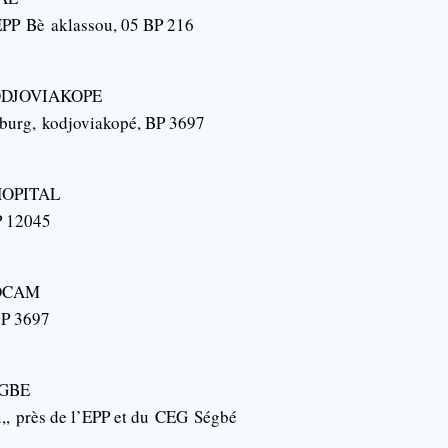
 EPP
Bè
aklassou
, 05 BP 216
DJOVIAKOPE
sburg
,
kodjoviakopé
, BP 3697
OPITAL
P 12045
OCAM
BP 3697
GBE
i
,,
près de l’EPP et du
CEG
Ségbé