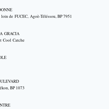
DONNE
 loin de
FUCEC
,
Agoè-Téléssou
, BP 7951
NA
GRACIA
nt
Cool
Catche
OLE
OULEVARD
ékon
, BP 1073
ENTRE