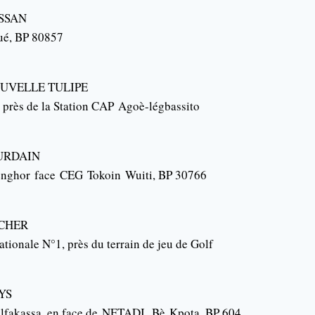
SSAN
ué
, BP 80857
UVELLE TULIPE
, près de la Station CAP
Agoè-légbassito
URDAIN
Senghor
face
CEG
Tokoin
Wuiti
, BP 30766
CHER
nationale N°1, près du terrain de jeu de Golf
YS
lfakassa, en face de
NETADI
,
Bè
Kpota
, BP 604