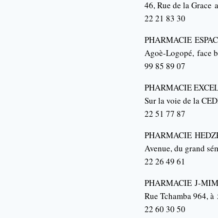
46, Rue de la Grace
a
22 21 83 30
PHARMACIE
ESPA
Agoè-Logopé
,
face b
99 85 89 07
PHARMACIE EXCE
Sur la voie de la C
22 51 77 87
PHARMACIE
HEDZ
Avenue, du grand sé
22 26 49 61
PHARMACIE
J-MI
Rue Tchamba 964, à
22 60 30 50