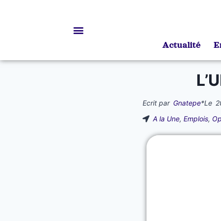
Actualité
E
Bourses d’études
L’U
Ecrit par
Gnatepe
*
Le
2
A la Une
,
Emplois
,
Op