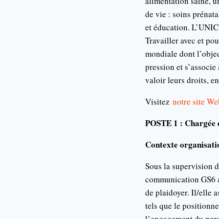
alimentation saine, un
de vie : soins prénat
et éducation. L’UNICE
Travailler avec et po
mondiale dont l’objec
pression et s’associe 
valoir leurs droits, e
Visitez
notre site We
POSTE 1 : Chargée 
Contexte organisatio
Sous la supervision d
communication GS6 ass
de plaidoyer. Il/elle 
tels que le positionn
l’engagement du per