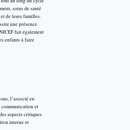
t tout au long du cycle
ement, soins de santé
et de leurs familles.
essite une présence
’UNICEF fait également
es enfants à faire
ons, l’associé en
de communication et
 des aspects critiques
ion interne et