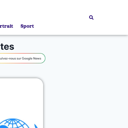
rtrait
Sport
stes