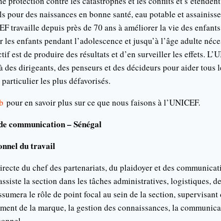
e protection contre les catastrophes et les conflits et s’étenden
als pour des naissances en bonne santé, eau potable et assainiss
F travaille depuis près de 70 ans à améliorer la vie des enfants 
ur les enfants pendant l’adolescence et jusqu’à l’âge adulte néc
tif est de produire des résultats et d’en surveiller les effets. L
à des dirigeants, des penseurs et des décideurs pour aider tous l
n particulier les plus défavorisés.
b
pour en savoir plus sur ce que nous faisons à l’UNICEF.
de communication – Sénégal
nnel du travail
irecte du chef des partenariats, du plaidoyer et des communicati
iste la section dans les tâches administratives, logistiques, 
assumera le rôle de point focal au sein de la section, supervisant
ement de la marque, la gestion des connaissances, la communicat
sonnel.