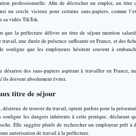
ation professionnelle. Afin de décrocher un emploi, un titre 
insi un cercle vicieux pour certains sans-papiers, comme l’
 sa vidéo TikTok.
t que la préfecture délivre un titre de séjour mention salari
 travail, une durée de présence suffisante en France, et des fich
elle souligne que les employeurs hésitent souvent à embauc
u désarroi des sans-papiers aspirant à travailler en France, m
u’ils doivent absolument éviter.
faux titre de séjour
, désireux de trouver du travail, optent parfois pour la présentat
 souligne les dangers inhérents à cette pratique, déclarant qu
roche. Elle suggère plutôt de rechercher un employeur prêt à d
une autorisation de travail à la préfecture.