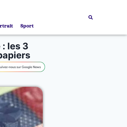
rtrait
Sport
: les 3
papiers