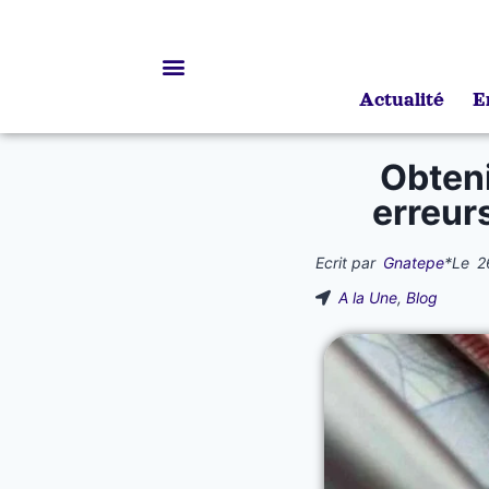
Actualité
E
Bourses d’études
Obteni
erreur
Ecrit par
Gnatepe
*
Le
2
A la Une
,
Blog