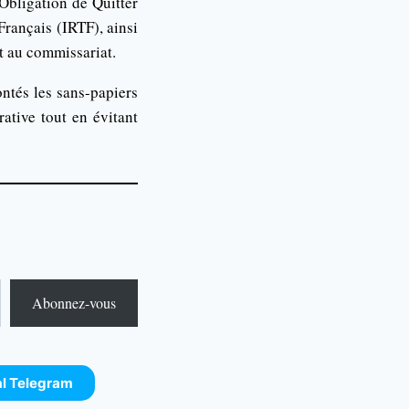
Obligation de Quitter
Français (IRTF), ainsi
t au commissariat.
ontés les sans-papiers
rative tout en évitant
Abonnez-vous
al Telegram