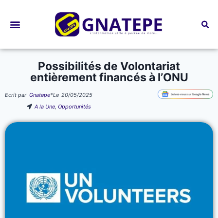
Bourses d’études
Possibilités de Volontariat
entièrement financés à l’ONU
Ecrit par
Gnatepe
*
Le
20/05/2025
A la Une
,
Opportunités