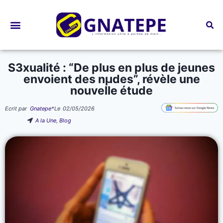
Bourses d’études
S3xualité : “De plus en plus de jeunes
envoient des nµdes”, révèle une
nouvelle étude
Ecrit par
Gnatepe
*
Le
02/05/2026
A la Une
,
Blog