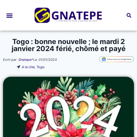
Bourses d’études
Togo : bonne nouvelle ; le mardi 2
janvier 2024 férié, chômé et payé
Ecrit par
Gnatepe
*
Le
01/01/2024
A la Une
,
Togo