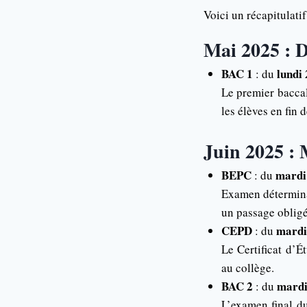
Voici un récapitulatif
Mai 2025 : D
BAC 1
lundi
: du
Le premier bacca
les élèves en fin 
Juin 2025 : 
BEPC
mardi 
: du
Examen déterminan
un passage obligé
CEPD
mardi 
: du
Le Certificat d’
au collège.
BAC 2
mardi
: du
L’examen final d