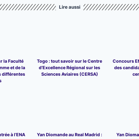
Lire aussi
r la Faculté
Togo : tout savoir sur le Centre
Concours ENA
mme et de la
d’Excellence Régional sur les
des candid
 différentes
Sciences Aviaires (CERSA)
ce
s
trée à l’ENA
Yan Diomande au Real Madrid :
Yan Dioman