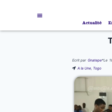
Actualité
E
Bourses d’études
Ecrit par
Gnatepe
*
Le
1
A la Une
,
Togo