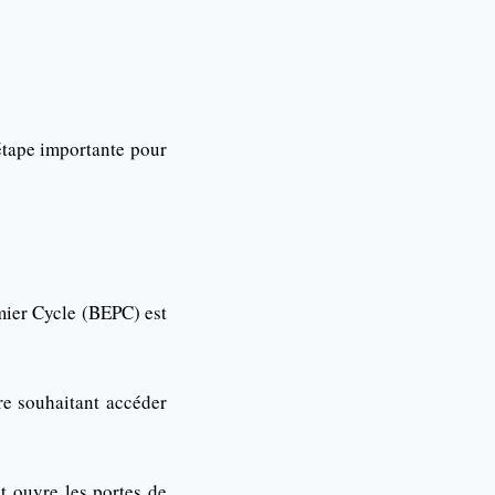
étape importante pour
mier Cycle (BEPC) est
re souhaitant accéder
t ouvre les portes de