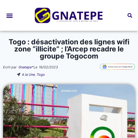
Bourses d’études
Togo : désactivation des lignes wifi
zone “illicite” ; l’Arcep recadre le
groupe Togocom
Ecrit par
Gnatepe
*
Le
16/02/2023
A la Une
,
Togo