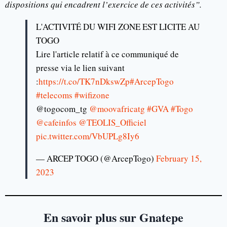
dispositions qui encadrent l’exercice de ces activités”.
L'ACTIVITÉ DU WIFI ZONE EST LICITE AU
TOGO
Lire l'article relatif à ce communiqué de
presse via le lien suivant
:
https://t.co/TK7nDkswZp
#ArcepTogo
#telecoms
#wifizone
@togocom_tg
@moovafricatg
#GVA
#Togo
@cafeinfos
@TEOLIS_Officiel
pic.twitter.com/VbUPLg8Iy6
— ARCEP TOGO (@ArcepTogo)
February 15,
2023
En savoir plus sur Gnatepe