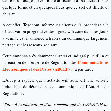
cadre d’un usage privé.
Toute utilisation à but lucratif sous
quelque forme et en quelques lieus que ce soit est illicite et
abusive.
À cet effet,
Togocom
informe ses clients qu’il procédera à la
désactivation progressive des lignes wifi zone dans les jours
à
venir”,
est-il annoncé à travers un communiqué largement
partagé sur les réseaux sociaux.
Cette annonce a évidemment surpris et indigné plus d’un et
Communications
la réaction de l’Autorité de Régulation des
Électroniques et des Postes
(
ARCEP
)
n’a pas tardé.
L’
Arcep
a rappelé que l’activité wifi zone est une activité
licite.
Plus de détail dans ce communiqué de
l’Autorité de
Régulation :
“Suite à la publication d’un communiqué de TOGOCOM au
sujet du Wifi zone, l’Autorité de régulation des