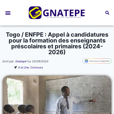
Bourses d’études
Togo / ENFPE : Appel à candidatures
pour la formation des enseignants
préscolaires et primaires (2024-
2026)
Ecrit par
Gnatepe
*
Le
25/09/2024
A la Une
,
Concours