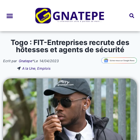
Bourses d’études
Togo : FIT-Entreprises recrute des
hôtesses et agents de sécurité
Ecrit par
Gnatepe
*
Le
14/04/2023
A la Une
,
Emplois