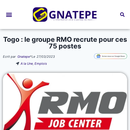
Bourses d’études
Togo : le groupe RMO recrute pour ces
75 postes
Ecrit par
Gnatepe
*
Le
27/03/2023
A la Une
,
Emplois